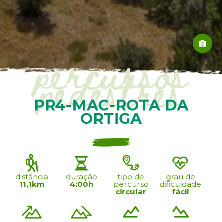
percursos
pedestres
PR4-MAC-ROTA DA
ORTIGA
distância
duração
tipo de
grau de
11,1km
4:00h
percurso
dificuldade
circular
fácil