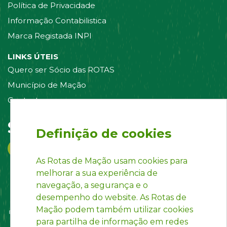
Política de Privacidade
Informação Contabilistica
Marca Registada INPI
LINKS ÚTEIS
Quero ser Sócio das ROTAS
Município de Mação
Contacte-nos
Siga-nos em:
Definição de cookies
As Rotas de Mação usam cookies para
melhorar a sua experiência de
navegação, a segurança e o
desempenho do website. As Rotas de
Mação podem também utilizar cookies
para partilha de informação em redes