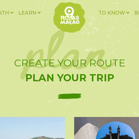
plan
ATH
LEARN
TO KNOW
B
CREATE YOUR ROUTE
PLAN YOUR TRIP