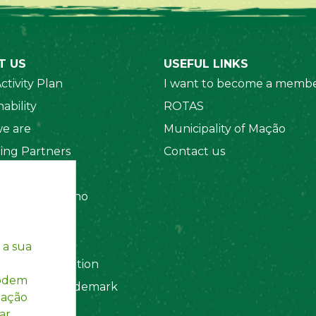
T US
USEFUL LINKS
ctivity Plan
I want to become a membe
ability
ROTAS
e are
Municipality of Mação
ing Partners
Contact us
 Organizations
amento Interno
es
y Policy
 a sua
ting Information
podem
egistered Trademark
mação
ar