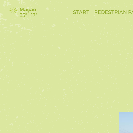
Mação
START
PEDESTRIAN P
35º | 17º