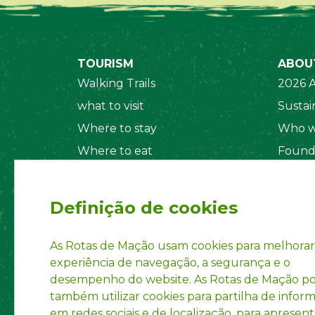
TOURISM
ABOU
Walking Trails
2026 A
what to visit
Sustain
Where to stay
Who w
Where to eat
Found
Security System
Social
Regul
Definição de cookies
Statut
Privac
As Rotas de Mação usam cookies para melhorar
experiência de navegação, a segurança e o
Accoun
desempenho do website. As Rotas de Mação 
INPI R
também utilizar cookies para partilha de infor
em redes sociais e de localização, para apresent