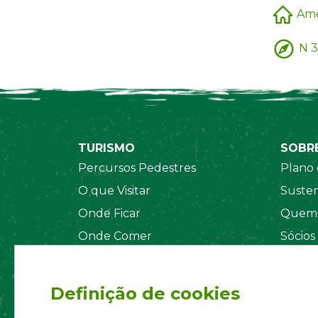
Am
N 3
TURISMO
SOBR
Percursos Pedestres
Plano 
O que Visitar
Susten
Onde Ficar
Quem 
Onde Comer
Sócios
Sistema de Segurança
Orgãos
Regul
Definição de cookies
Estatu