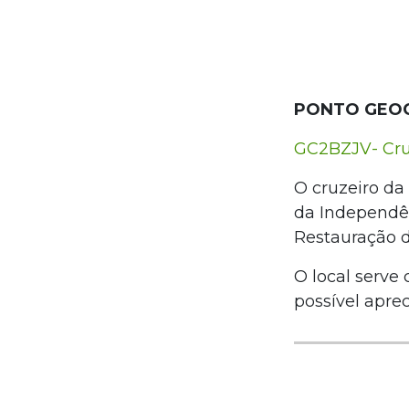
PONTO GEO
GC2BZJV- Cru
O cruzeiro da
da Independên
Restauração 
O local serve
possível aprec