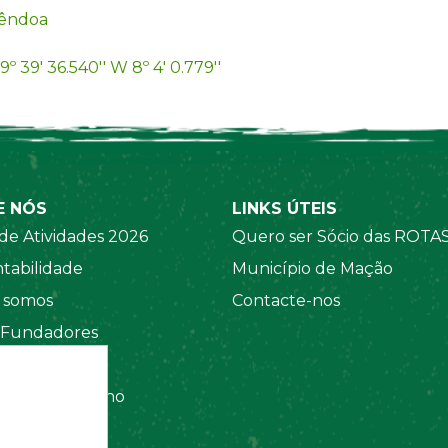
êndoa
9º 39' 36.540'' W 8º 4' 0.779''
E NÓS
LINKS ÚTEIS
de Atividades 2026
Quero ser Sócio das ROTA
tabilidade
Município de Mação
somos
Contacte-nos
 Fundadores
 Sociais
amento Interno
tos