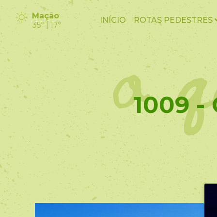
o q
Mação
INÍCIO
ROTAS PEDESTRES
35º | 17º
1009 