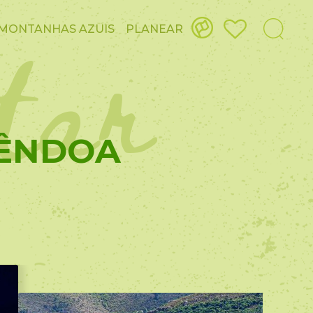
itar
MONTANHAS AZUIS
PLANEAR
MÊNDOA