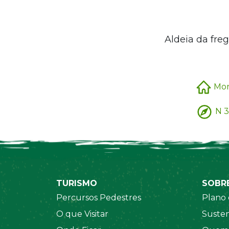
Aldeia da fr
Mon
N 3
TURISMO
SOBR
Percursos Pedestres
Plano 
O que Visitar
Susten