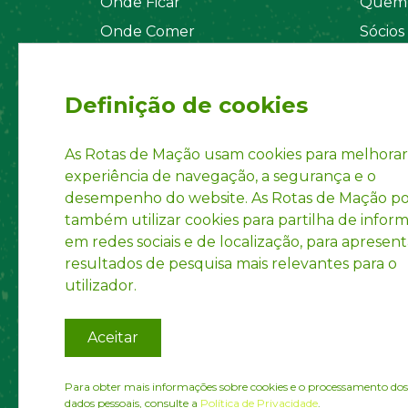
Onde Ficar
Quem 
Onde Comer
Sócios
Sistema de Segurança
Orgãos
Regul
Definição de cookies
Estatu
Políti
As Rotas de Mação usam cookies para melhorar
experiência de navegação, a segurança e o
Inform
desempenho do website. As Rotas de Mação 
Marca 
também utilizar cookies para partilha de infor
em redes sociais e de localização, para apresent
resultados de pesquisa mais relevantes para o
utilizador.
Aceitar
Para obter mais informações sobre cookies e o processamento dos
dados pessoais, consulte a
Política de Privacidade
.
© Ro