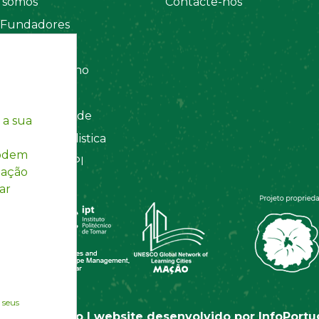
somos
Contacte-nos
 Fundadores
 Sociais
amento Interno
tos
ca de Privacidade
 a sua
ação Contabilistica
podem
Registada INPI
mação
ar
 seus
tas de Mação | website desenvolvido por
InfoPortu