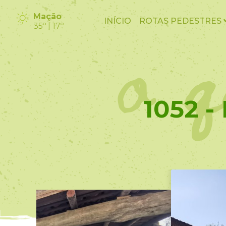
o q
Mação
INÍCIO
ROTAS PEDESTRES
35º | 17º
1052 