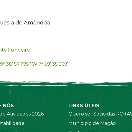
eguesia de Amêndoa
te Fundeiro
9º 38' 57.795'' W 7º 59' 35.369''
E NÓS
LINKS ÚTEIS
de Atividades 2026
Quero ser Sócio das ROTA
tabilidade
Município de Mação