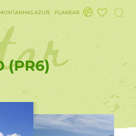
itar
MONTANHAS AZUIS
PLANEAR
 (PR6)