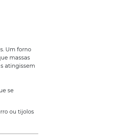
os. Um forno
 que massas
as atingissem
ue se
ro ou tijolos