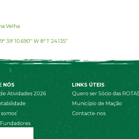
ha Velha
9º 39' 10.690'' W 8º 1' 24.135''
E NÓS
LINKS ÚTEIS
de Atividades 2026
Quero ser Sócio das ROTA
tabilidade
Município de Mação
somos
Contacte-nos
 Fundadores
 Sociais