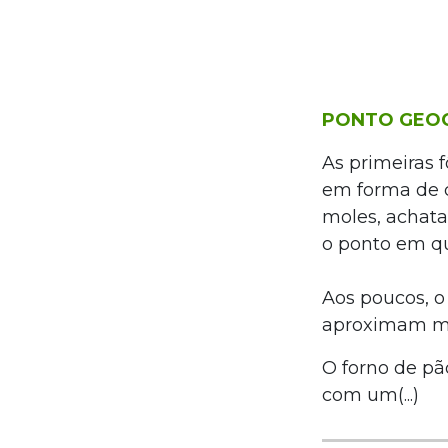
PONTO GEO
As primeiras 
em forma de c
moles, achata
o ponto em qu
Aos poucos, o
aproximam mu
O forno de pã
com um(...)