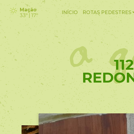
o q
Mação
INÍCIO
ROTAS PEDESTRES
33º | 17º
11
REDON