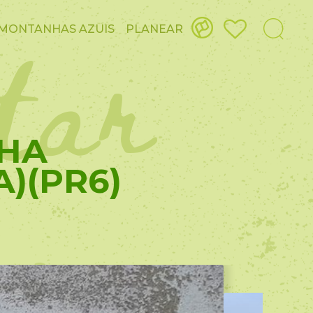
itar
MONTANHAS AZUIS
PLANEAR
LHA
)(PR6)