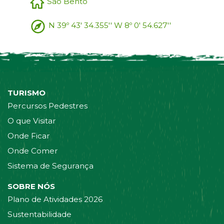
São Bento
N 39º 43' 34.355'' W 8º 0' 54.627''
TURISMO
Percursos Pedestres
O que Visitar
Onde Ficar
Onde Comer
Sistema de Segurança
SOBRE NÓS
Plano de Atividades 2026
Sustentabilidade