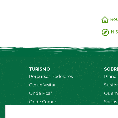
Rou
N 3
TURISMO
SOBR
Percursos Pedestres
Plano 
O que Visitar
Susten
Onde Ficar
Quem 
Onde Comer
Sócios
Sistema de Segurança
Orgãos