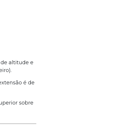
de altitude e
iro).
extensão é de
uperior sobre