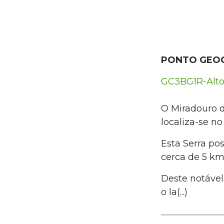
PONTO GEO
GC3BG1R-Alto
O Miradouro do
localiza-se n
Esta Serra po
cerca de 5 km
Deste notável
o la(...)