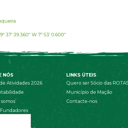
queira
9º 37' 39.360'' W 7º 53' 0.600''
E NÓS
LINKS ÚTEIS
de Atividades 2026
Quero ser Sócio das ROTA
tabilidade
Município de Mação
somos
Contacte-nos
 Fundadores
 Sociais