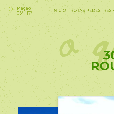
o q
Mação
INÍCIO
ROTAS PEDESTRES
33º | 17º
3
RO