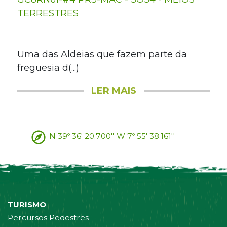
TERRESTRES
Uma das Aldeias que fazem parte da
freguesia d(...)
LER MAIS
N 39º 36' 20.700'' W 7º 55' 38.161''
TURISMO
Percursos Pedestres