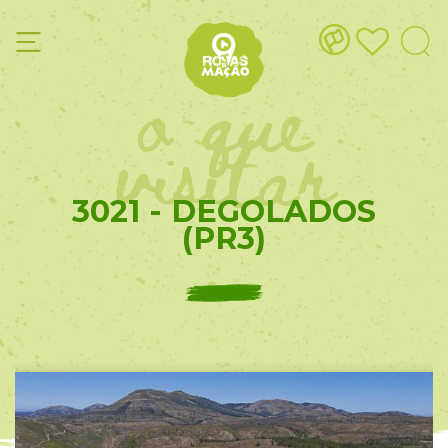
o que
visitar
3021 - DEGOLADOS
(PR3)