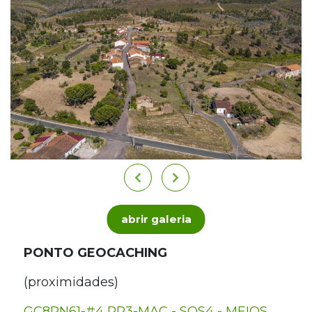
abrir galeria
PONTO GEOCACHING
(proximidades)
GC8RN61-#4 PR3-MAC - SOS4 - MEIOS