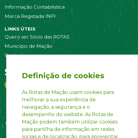
Informação Contabilistica
Marca Registada INPI
LINKS ÚTEIS
Quero ser Sócio das ROTAS
Município de Mação
Contacte-nos
Siga-nos em:
Definição de cookies
As Rotas de Mação usam cookies para
melhorar a sua experiência de
navegação, a segurança e o
desempenho do website. As Rotas de
Mação podem também utilizar cookies
para partilha de informação em redes
sociais e de localização, para apresentar