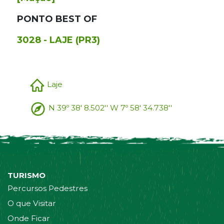
PONTO BEST OF
3028 - LAJE (PR3)
Laje
N 39º 38' 8.502'' W 7º 58' 34.738''
TURISMO
Percursos Pedestres
O que Visitar
Onde Ficar