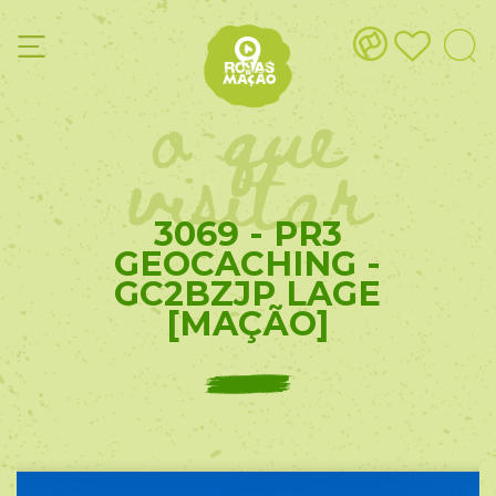
o que
visitar
3069 - PR3
GEOCACHING -
GC2BZJP LAGE
[MAÇÃO]