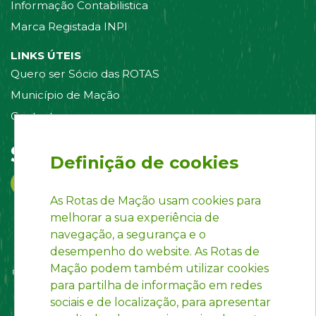
Informação Contabilistica
Marca Registada INPI
LINKS ÚTEIS
Quero ser Sócio das ROTAS
Município de Mação
Contacte-nos
Siga-nos em:
Definição de cookies
As Rotas de Mação usam cookies para
melhorar a sua experiência de
navegação, a segurança e o
desempenho do website. As Rotas de
Mação podem também utilizar cookies
para partilha de informação em redes
sociais e de localização, para apresentar