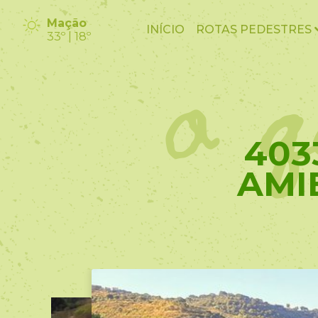
o q
Mação
INÍCIO
ROTAS PEDESTRES
33º | 18º
403
AMI