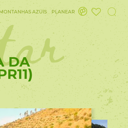
itar
MONTANHAS AZUIS
PLANEAR
A DA
R11)