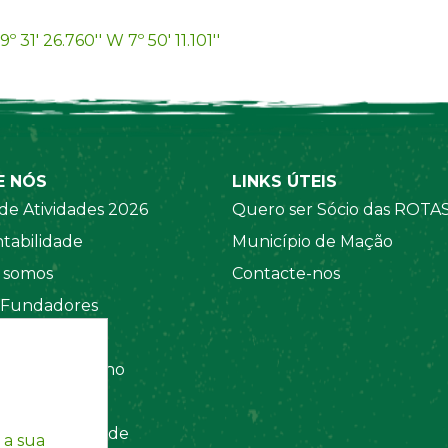
9º 31' 26.760'' W 7º 50' 11.101''
E NÓS
LINKS ÚTEIS
de Atividades 2026
Quero ser Sócio das ROTA
tabilidade
Município de Mação
somos
Contacte-nos
 Fundadores
 Sociais
amento Interno
tos
ca de Privacidade
 a sua