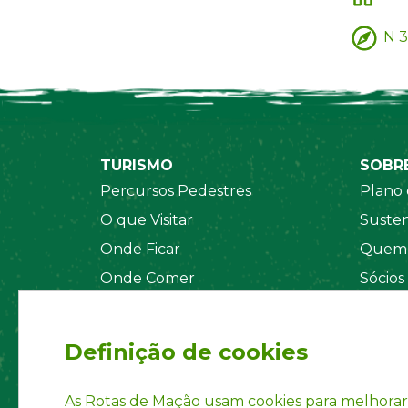
N 3
TURISMO
SOBR
Percursos Pedestres
Plano 
O que Visitar
Susten
Onde Ficar
Quem 
Onde Comer
Sócios
Sistema de Segurança
Orgãos
Regul
Definição de cookies
Estatu
Políti
As Rotas de Mação usam cookies para melhorar