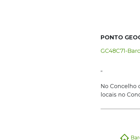
PONTO GEO
GC48C71-Barc
“
No Concelho d
locais no Conce
Barc