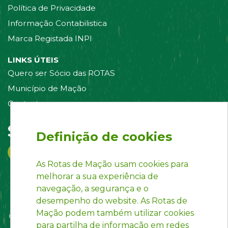
Política de Privacidade
Informação Contabilistica
Marca Registada INPI
LINKS ÚTEIS
Quero ser Sócio das ROTAS
Município de Mação
Contacte-nos
Siga-nos em:
Definição de cookies
As Rotas de Mação usam cookies para
melhorar a sua experiência de
navegação, a segurança e o
desempenho do website. As Rotas de
Mação podem também utilizar cookies
para partilha de informação em redes