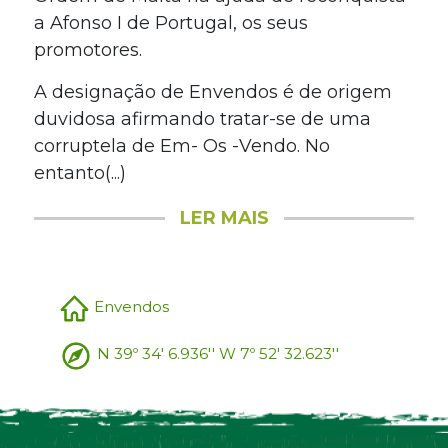
a Afonso I de Portugal, os seus
promotores.
A designação de Envendos é de origem
duvidosa afirmando tratar-se de uma
corruptela de Em- Os -Vendo. No
entanto(...)
LER MAIS
Envendos
N 39º 34' 6.936'' W 7º 52' 32.623''