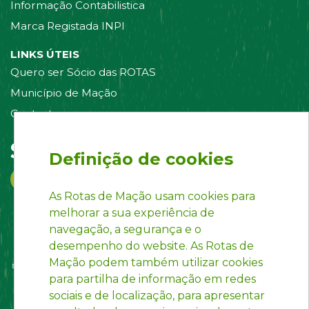
Informação Contabilistica
Marca Registada INPI
LINKS ÚTEIS
Quero ser Sócio das ROTAS
Município de Mação
Contacte-nos
Siga-nos em:
Definição de cookies
As Rotas de Mação usam cookies para
melhorar a sua experiência de
navegação, a segurança e o
desempenho do website. As Rotas de
Mação podem também utilizar cookies
para partilha de informação em redes
sociais e de localização, para apresentar