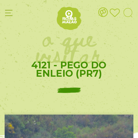
o que
visitar
4121 - PEGO DO
ENLEIO (PR7)