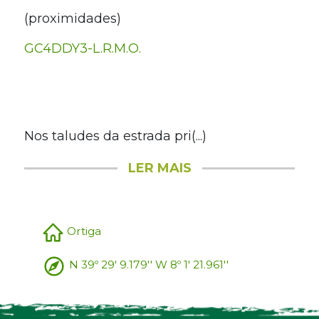
(proximidades)
GC4DDY3-L.R.M.O.
Nos taludes da estrada pri(...)
LER MAIS
Ortiga
N 39º 29' 9.179'' W 8º 1' 21.961''