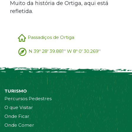
Muito da história de Ortiga, aqui está
refletida.
Passadiços de Ortiga
N 39º 28' 39.881'' W 8º 0' 30.269''
TURISMO
Percursos Pedestres
O que Visitar
Onde Ficar
Onde Comer