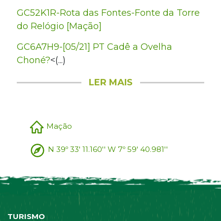
GC52K1R-Rota das Fontes-Fonte da Torre
do Relógio [Mação]
GC6A7H9-[05/21] PT Cadê a Ovelha
Choné?
<(...)
LER MAIS
Mação
N 39º 33' 11.160'' W 7º 59' 40.981''
TURISMO