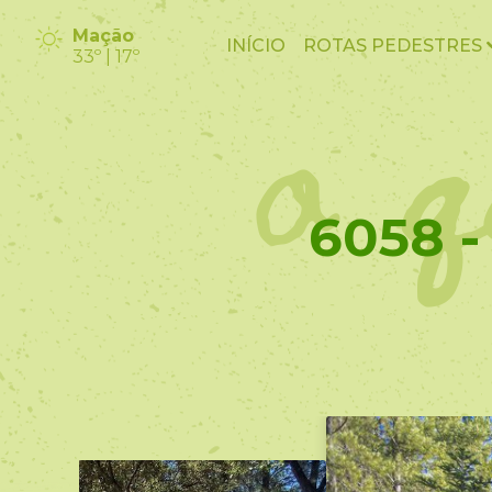
o q
Mação
INÍCIO
ROTAS PEDESTRES
33º | 17º
6058 