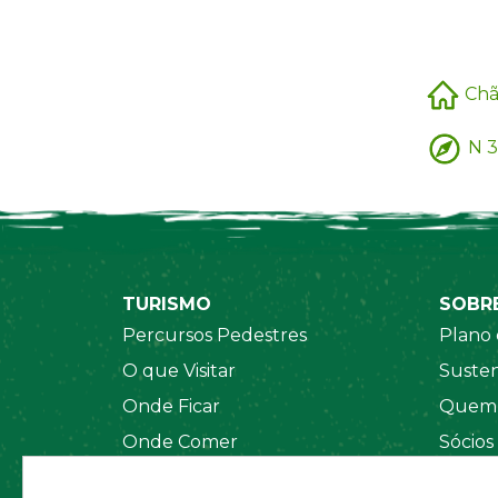
Chã
N 3
TURISMO
SOBR
Percursos Pedestres
Plano 
O que Visitar
Susten
Onde Ficar
Quem 
Onde Comer
Sócios
Sistema de Segurança
Orgãos