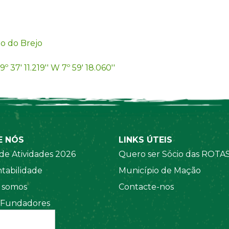
o do Brejo
9º 37' 11.219'' W 7º 59' 18.060''
E NÓS
LINKS ÚTEIS
de Atividades 2026
Quero ser Sócio das ROTA
tabilidade
Município de Mação
somos
Contacte-nos
 Fundadores
 Sociais