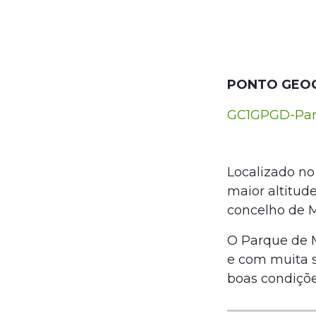
PONTO GEO
GC1GPGD-Parq
Localizado no
maior altitud
concelho de 
O Parque de 
e com muita 
boas condições