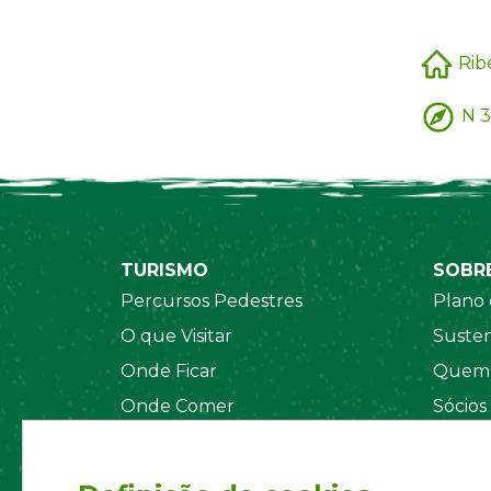
Rib
N 3
TURISMO
SOBR
Percursos Pedestres
Plano 
O que Visitar
Susten
Onde Ficar
Quem 
Onde Comer
Sócios
Sistema de Segurança
Orgãos
Regul