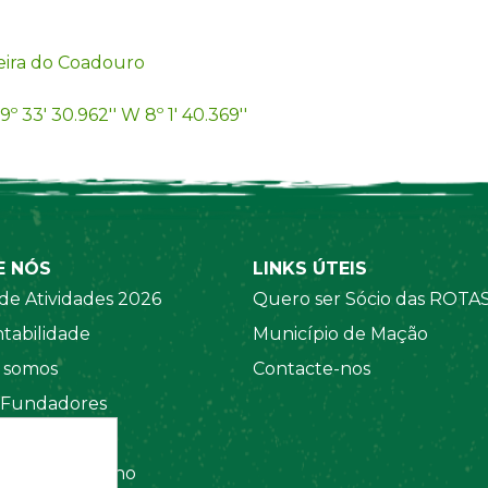
eira do Coadouro
9º 33' 30.962'' W 8º 1' 40.369''
E NÓS
LINKS ÚTEIS
de Atividades 2026
Quero ser Sócio das ROTA
tabilidade
Município de Mação
somos
Contacte-nos
 Fundadores
 Sociais
amento Interno