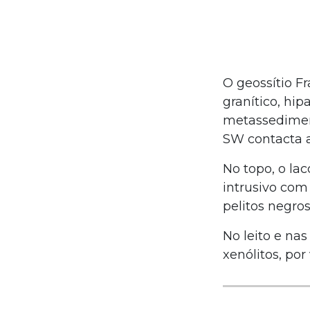
O geossítio F
granítico, hi
metassediment
SW contacta a
No topo, o la
intrusivo com
pelitos negros
No leito e na
xenólitos, por