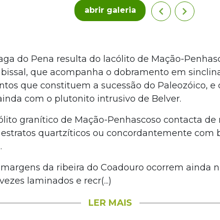
abrir galeria
raga do Pena resulta do lacólito de Mação-Penhas
pabissal, que acompanha o dobramento em sinclina
os que constituem a sucessão do Paleozóico, e 
inda com o plutonito intrusivo de Belver.
cólito granítico de Mação-Penhascoso contacta d
 estratos quartzíticos ou concordantemente com
.
s margens da ribeira do Coadouro ocorrem ainda
 vezes laminados e recr(...)
LER MAIS