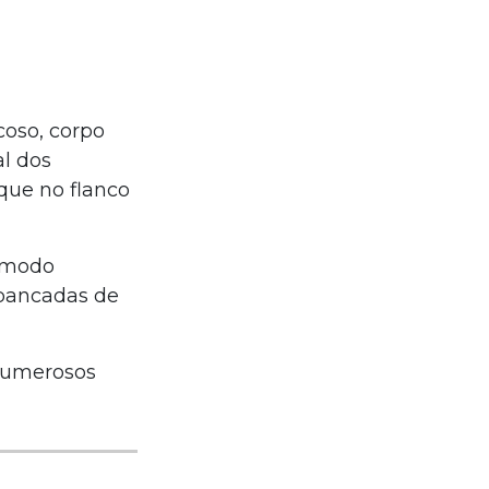
coso, corpo
l dos
que no flanco
e modo
 bancadas de
 numerosos