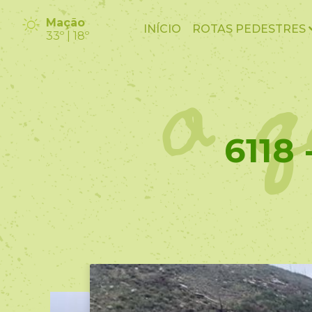
o q
Mação
INÍCIO
ROTAS PEDESTRES
33º | 18º
6118