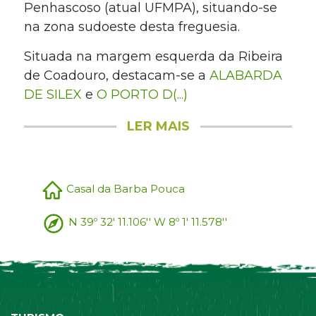
Penhascoso (atual UFMPA), situando-se
na zona sudoeste desta freguesia.
Situada na margem esquerda da Ribeira
de Coadouro, destacam-se a
ALABARDA
DE SILEX
e
O PORTO D(...)
LER MAIS
Casal da Barba Pouca
N 39º 32' 11.106'' W 8º 1' 11.578''