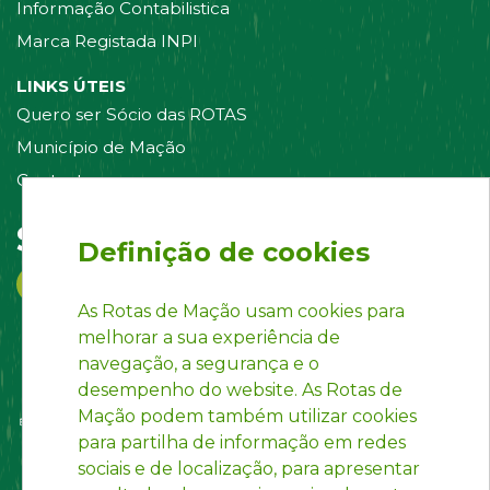
Informação Contabilistica
Marca Registada INPI
LINKS ÚTEIS
Quero ser Sócio das ROTAS
Município de Mação
Contacte-nos
Siga-nos em:
Definição de cookies
As Rotas de Mação usam cookies para
melhorar a sua experiência de
navegação, a segurança e o
desempenho do website. As Rotas de
Mação podem também utilizar cookies
para partilha de informação em redes
sociais e de localização, para apresentar