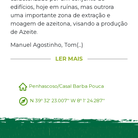
edifícios, hoje em ruínas, mas outrora
uma importante zona de extração e
moagem de azeitona, visando a produção
de Azeite.
Manuel Agostinho, Tom(...)
LER MAIS
Penhascoso/Casal Barba Pouca
N 39º 32' 23.007'' W 8º 1' 24.287''