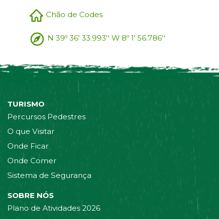
Chão de Codes
N 39º 36' 33.993'' W 8º 1' 56.786''
TURISMO
Percursos Pedestres
O que Visitar
Onde Ficar
Onde Comer
Sistema de Segurança
SOBRE NÓS
Plano de Atividades 2026