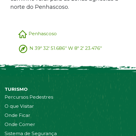
norte do Penhascoso.
Penhascoso
N 39º 32' 51.686'' W 8º 2' 23.476''
TURISMO
Percursos Pedestres
O que Visitar
Onde Ficar
Onde Comer
Sistema de Segurança