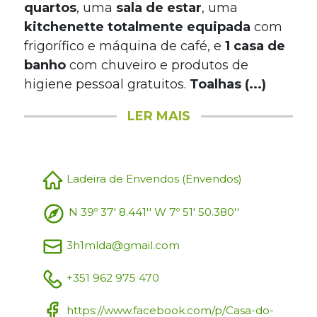
quartos
, uma
sala de estar
, uma
kitchenette totalmente equipada
com
frigorífico e máquina de café, e
1 casa de
banho
com chuveiro e produtos de
higiene pessoal gratuitos.
Toalhas (...)
LER MAIS
Ladeira de Envendos (Envendos)
N 39º 37' 8.441'' W 7º 51' 50.380''
3h1mlda@gmail.com
+351 962 975 470
https://www.facebook.com/p/Casa-do-