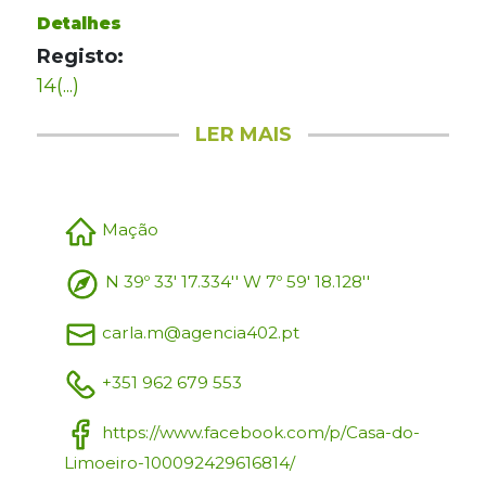
Detalhes
Registo:
14(...)
LER MAIS
Mação
N 39º 33' 17.334'' W 7º 59' 18.128''
carla.m@agencia402.pt
+351 962 679 553
https://www.facebook.com/p/Casa-do-
Limoeiro-100092429616814/