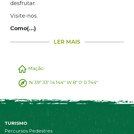
desfrutar.
Visite-nos.
Como(...)
LER MAIS
Mação
N 39º 33' 14.144'' W 8º 0' 0.744''
TURISMO
Percursos Pedestres