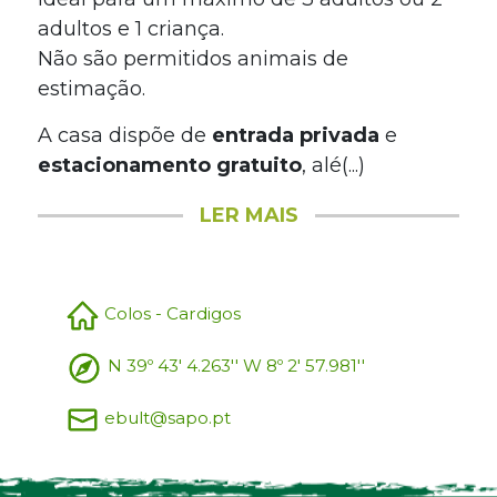
adultos e 1 criança.
Não são permitidos animais de
estimação.
A casa dispõe de
entrada privada
e
estacionamento gratuito
, alé(...)
LER MAIS
Colos - Cardigos
N 39º 43' 4.263'' W 8º 2' 57.981''
ebult@sapo.pt