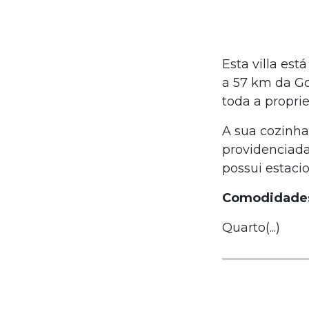
Esta villa es
a 57 km da Go
toda a propri
A sua cozinh
providenciada
possui estaci
Comodidade
Quarto(...)