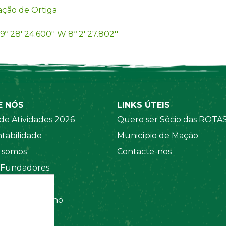
ação de Ortiga
9º 28' 24.600'' W 8º 2' 27.802''
E NÓS
LINKS ÚTEIS
de Atividades 2026
Quero ser Sócio das ROTA
tabilidade
Município de Mação
somos
Contacte-nos
 Fundadores
 Sociais
amento Interno
tos