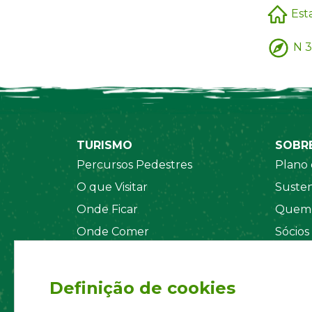
Est
N 3
TURISMO
SOBR
Percursos Pedestres
Plano 
O que Visitar
Susten
Onde Ficar
Quem 
Onde Comer
Sócios
Sistema de Segurança
Orgãos
Regul
Definição de cookies
Estatu