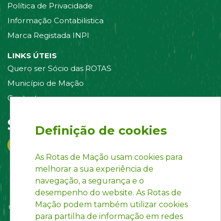
Política de Privacidade
Informação Contabilistica
Marca Registada INPI
LINKS ÚTEIS
Quero ser Sócio das ROTAS
Município de Mação
Contacte-nos
Siga-nos em:
Definição de cookies
As Rotas de Mação usam cookies para
melhorar a sua experiência de
navegação, a segurança e o
desempenho do website. As Rotas de
Mação podem também utilizar cookies
para partilha de informação em redes