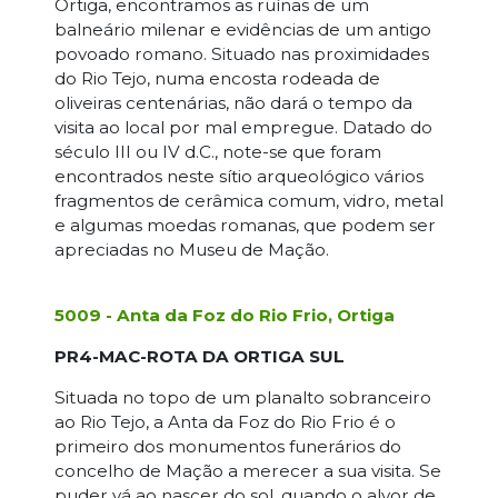
Ortiga, encontramos as ruínas de um
balneário milenar e evidências de um antigo
povoado romano. Situado nas proximidades
do Rio Tejo, numa encosta rodeada de
oliveiras centenárias, não dará o tempo da
visita ao local por mal empregue. Datado do
século III ou IV d.C., note-se que foram
encontrados neste sítio arqueológico vários
fragmentos de cerâmica comum, vidro, metal
e algumas moedas romanas, que podem ser
apreciadas no Museu de Mação.
5009 - Anta da Foz do Rio Frio, Ortiga
PR4-MAC-ROTA DA ORTIGA SUL
Situada no topo de um planalto sobranceiro
ao Rio Tejo, a Anta da Foz do Rio Frio é o
primeiro dos monumentos funerários do
concelho de Mação a merecer a sua visita. Se
puder vá ao nascer do sol, quando o alvor de