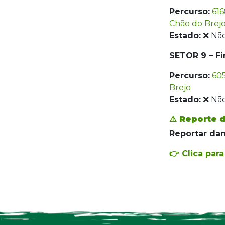
Percurso:
616
Chão do Brej
Estado:
❌ Não
SETOR 9 – Fi
Percurso:
605
Brejo
Estado:
❌ Não
⚠️ Reporte 
Reportar dan
👉 Clica par