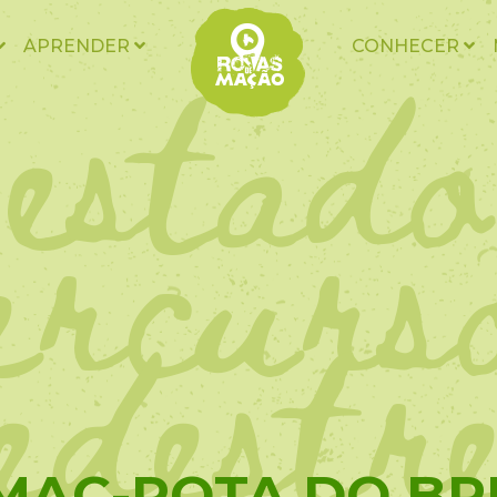
estado
APRENDER
CONHECER
ercurs
edestr
MAC-ROTA DO BR