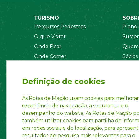
TURISMO
SOBR
Percursos Pedestres
Plano 
O que Visitar
Susten
Onde Ficar
Quem 
Onde Comer
Sócios
Sistema de Segurança
Orgãos
Regul
Definição de cookies
Estatu
Políti
As Rotas de Mação usam cookies para melhorar
experiência de navegação, a segurança e o
Inform
desempenho do website. As Rotas de Mação 
Marca 
também utilizar cookies para partilha de infor
em redes sociais e de localização, para apresent
resultados de pesquisa mais relevantes para o