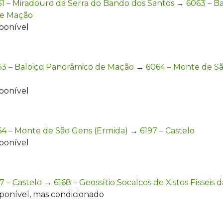
1 – Miradouro da Serra do Bando dos Santos
→
6063 – Ba
de Mação
ponível
63 – Baloiço Panorâmico de Mação
→
6064 – Monte de S
ponível
4 – Monte de São Gens (Ermida)
→
6197 – Castelo
ponível
7 – Castelo
→
6168 – Geossítio Socalcos de Xistos Físseis 
sponível, mas condicionado