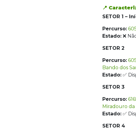
📍 Caracter
SETOR 1 – Iní
Percurso:
60
Estado:
❌ Não
SETOR 2
Percurso:
605
Bando dos Sa
Estado:
✅ Dis
SETOR 3
Percurso:
616
Miradouro da
Estado:
✅ Dis
SETOR 4