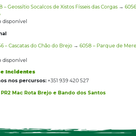
8 – Geossítio Socalcos de Xistos Físseis das Corgas
→
6056
o
 disponível
nal
6 – Cascatas do Chão do Brejo
→
6058 – Parque de Mer
 disponível
de Incidentes
os nos percursos:
+351 939 420 527
a PR2 Mac Rota Brejo e Bando dos Santos