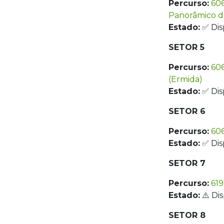
Percurso:
606
Panorâmico 
Estado:
✅ Dis
SETOR 5
Percurso:
60
(Ermida)
Estado:
✅ Dis
SETOR 6
Percurso:
606
Estado:
✅ Dis
SETOR 7
Percurso:
619
Estado:
⚠️ Di
SETOR 8