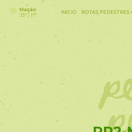
Mação
INÍCIO
ROTAS PEDESTRES
35º | 17º
p
p
PR2-