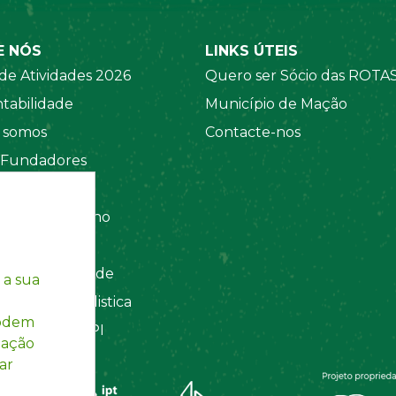
E NÓS
LINKS ÚTEIS
de Atividades 2026
Quero ser Sócio das ROTA
tabilidade
Município de Mação
somos
Contacte-nos
 Fundadores
 Sociais
amento Interno
tos
ca de Privacidade
 a sua
ação Contabilistica
podem
Registada INPI
mação
ar