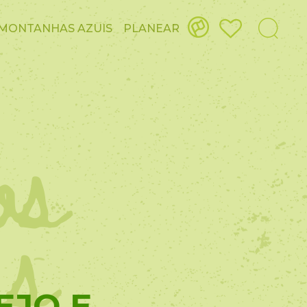
MONTANHAS AZUIS
PLANEAR
os
es
EJO E