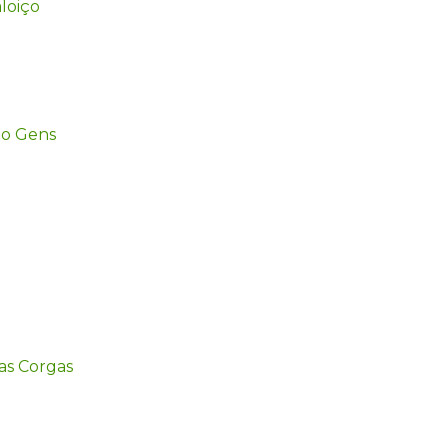
loiço
ão Gens
das Corgas