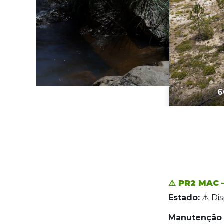
S DE XISTOS FÍSSEIS DAS CORGAS
6
⚠️
PR2 MAC 
Estado:
⚠️ Di
Manutenção 