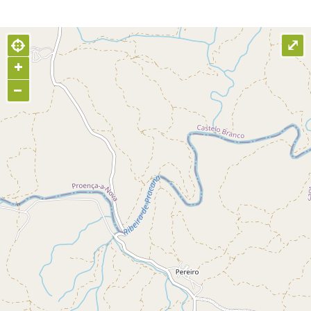
⤢
+
−