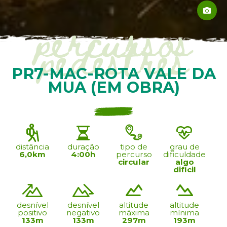
percursos
pedestres
PR7-MAC-ROTA VALE DA
MUA (EM OBRA)
distância
duração
tipo de
grau de
6,0km
4:00h
percurso
dificuldade
circular
algo
difícil
desnível
desnível
altitude
altitude
positivo
negativo
máxima
mínima
133m
133m
297m
193m