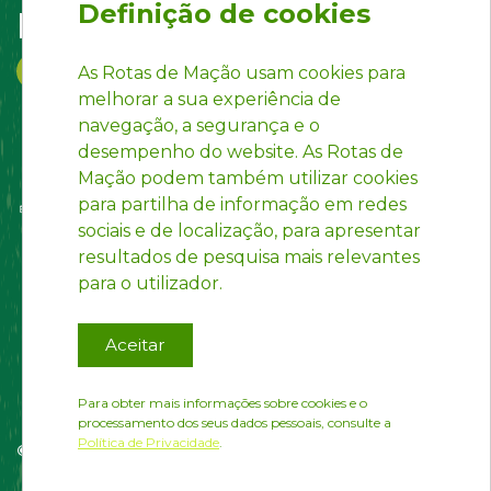
Definição de cookies
Follow us on:
As Rotas de Mação usam cookies para
melhorar a sua experiência de
navegação, a segurança e o
desempenho do website. As Rotas de
Mação podem também utilizar cookies
para partilha de informação em redes
sociais e de localização, para apresentar
resultados de pesquisa mais relevantes
para o utilizador.
Aceitar
Para obter mais informações sobre cookies e o
processamento dos seus dados pessoais, consulte a
Política de Privacidade
.
© Rotas de Mação | Developed by
InfoPortugal