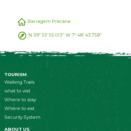
Barragem Pracana
N 39º 33' 55.013'' W 7º 48' 43.758''
TOURISM
Walking Trails
what to visit
Where to stay
Where to eat
Security System
ABOUT US