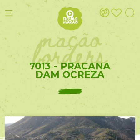
mação
borders
7013 - PRACANA
DAM OCREZA