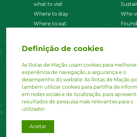
what to visit
Sustain
Where to stay
Who w
Where to eat
Found
Security System
Social
Regul
Definição de cookies
Statut
Privac
As Rotas de Mação usam cookies para melhorar
experiência de navegação, a segurança e o
Accoun
desempenho do website. As Rotas de Mação 
INPI R
também utilizar cookies para partilha de infor
em redes sociais e de localização, para apresent
resultados de pesquisa mais relevantes para o
utilizador.
Aceitar