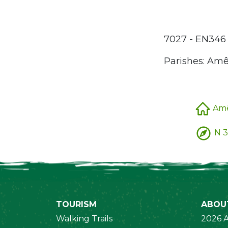
7027 - EN34
Parishes: Amê
Am
N 3
TOURISM
ABOU
Walking Trails
2026 A