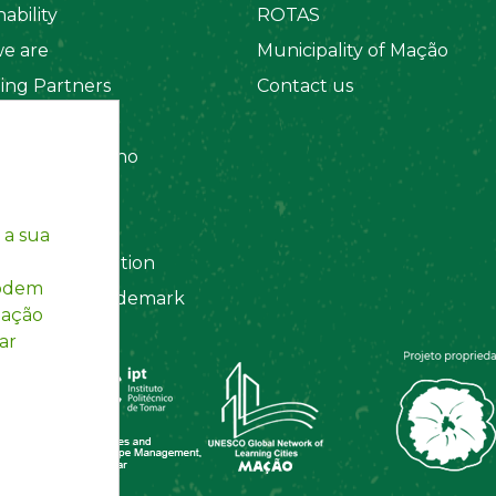
ability
ROTAS
e are
Municipality of Mação
ing Partners
Contact us
 Organizations
amento Interno
es
y Policy
 a sua
ting Information
podem
egistered Trademark
mação
ar