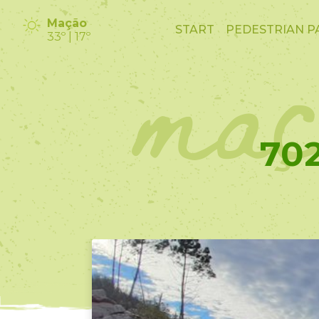
maç
Mação
START
PEDESTRIAN P
33º | 17º
70