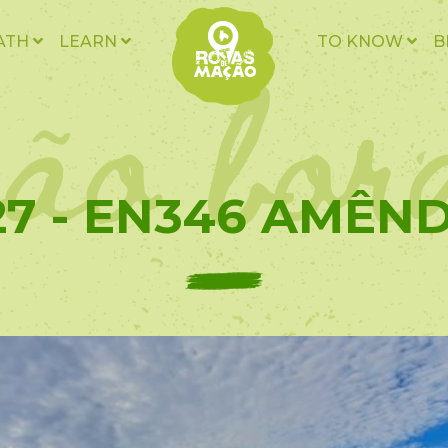
ão bor
ATH
LEARN
TO KNOW
B
27 - EN346 AMÊN