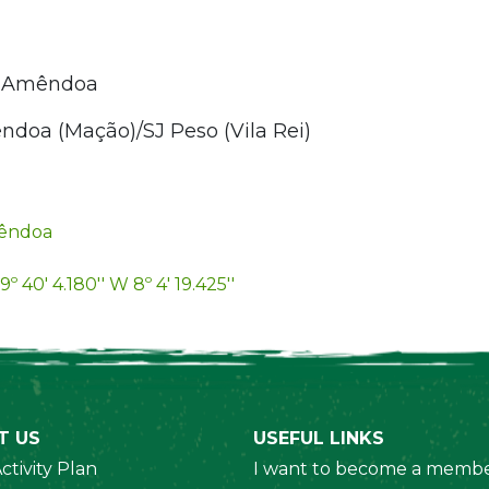
6 Amêndoa
ndoa (Mação)/SJ Peso (Vila Rei)
êndoa
9º 40' 4.180'' W 8º 4' 19.425''
T US
USEFUL LINKS
ctivity Plan
I want to become a membe