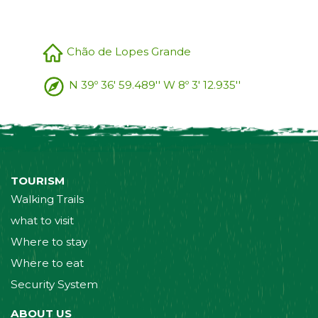
Chão de Lopes Grande
N 39º 36' 59.489'' W 8º 3' 12.935''
TOURISM
Walking Trails
what to visit
Where to stay
Where to eat
Security System
ABOUT US