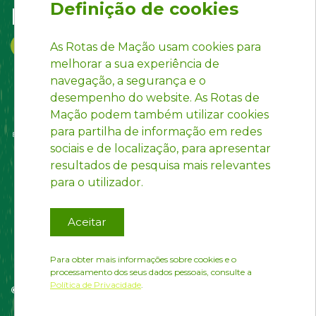
Definição de cookies
Follow us on:
As Rotas de Mação usam cookies para
melhorar a sua experiência de
navegação, a segurança e o
desempenho do website. As Rotas de
Mação podem também utilizar cookies
para partilha de informação em redes
sociais e de localização, para apresentar
resultados de pesquisa mais relevantes
para o utilizador.
Aceitar
Para obter mais informações sobre cookies e o
processamento dos seus dados pessoais, consulte a
Política de Privacidade
.
© Rotas de Mação | Developed by
InfoPortugal