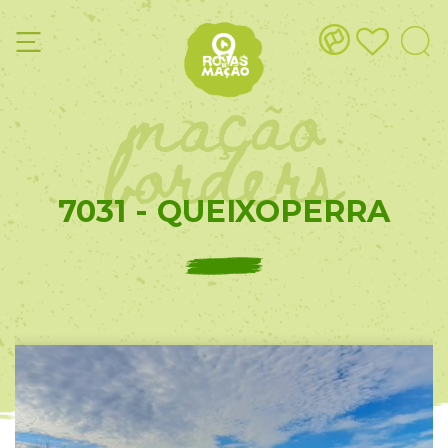
mação
borders
7031 - QUEIXOPERRA