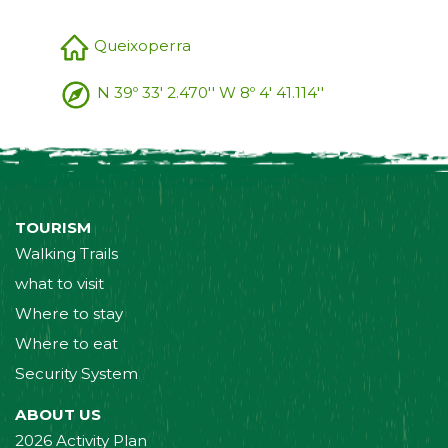
Queixoperra
N 39º 33' 2.470'' W 8º 4' 41.114''
TOURISM
Walking Trails
what to visit
Where to stay
Where to eat
Security System
ABOUT US
2026 Activity Plan