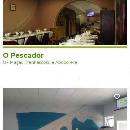
O Pescador
UF Mação, Penhascoso e Aboboreira