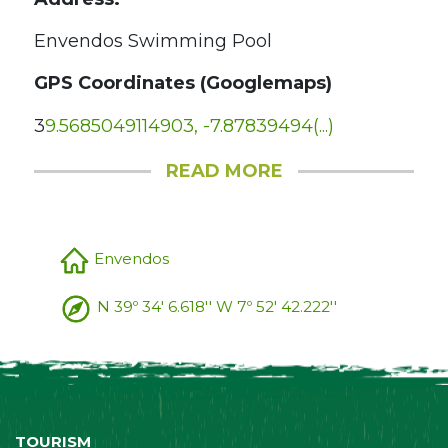
Envendos Swimming Pool
GPS Coordinates (Googlemaps)
3
9.5685049114903, -7.87839494(...)
READ MORE
Envendos
N 39º 34' 6.618'' W 7º 52' 42.222''
TOURISM