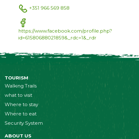
+351 966 569 858
https://www.facebook.com/profile.php?
id=61580688021859&_rdc=1&_rdr
TOURISM
Walking Trails
what to visit
Where to stay
Where to eat
Security System
ABOUT US