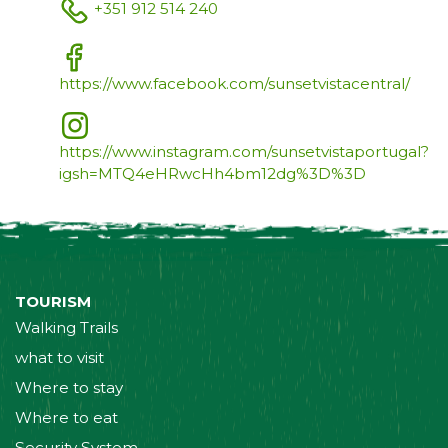
+351 912 514 240
https://www.facebook.com/sunsetvistacentral/
https://www.instagram.com/sunsetvistaportugal?
igsh=MTQ4eHRwcHh4bm12dg%3D%3D
TOURISM
Walking Trails
what to visit
Where to stay
Where to eat
Security System