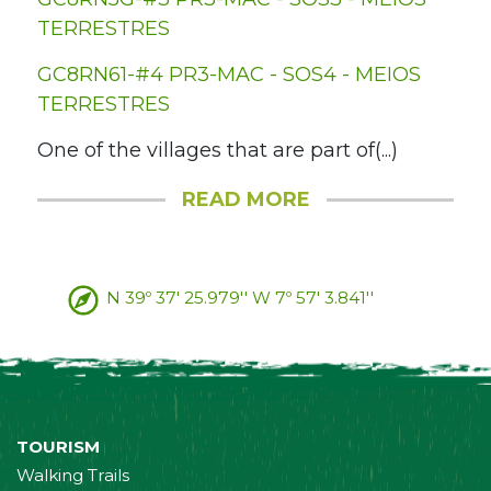
TERRESTRES
GC8RN61-#4 PR3-MAC - SOS4 - MEIOS
TERRESTRES
One of the villages that are part of(...)
READ MORE
N 39º 37' 25.979'' W 7º 57' 3.841''
TOURISM
Walking Trails