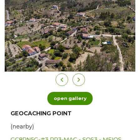
open gallery
GEOCACHING POINT
(nearby)
GC8RN5G-#3 PR3-MAC - SOS3 - MEIOS