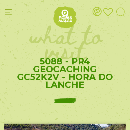
what to
visit
5088 - PR4
GEOCACHING
GC52K2V - HORA DO
LANCHE