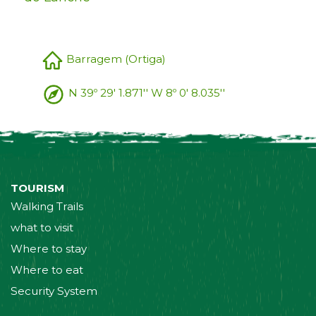
Barragem (Ortiga)
N 39º 29' 1.871'' W 8º 0' 8.035''
TOURISM
Walking Trails
what to visit
Where to stay
Where to eat
Security System