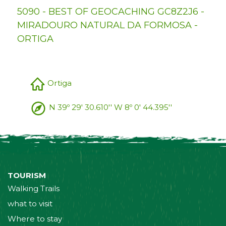
5090 - BEST OF GEOCACHING GC8Z2J6 -
MIRADOURO NATURAL DA FORMOSA -
ORTIGA
Ortiga
N 39º 29' 30.610'' W 8º 0' 44.395''
TOURISM
Walking Trails
what to visit
Where to stay