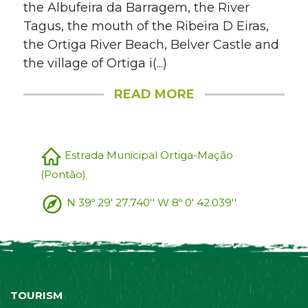
the Albufeira da Barragem, the River
Tagus, the mouth of the Ribeira D Eiras,
the Ortiga River Beach, Belver Castle and
the village of Ortiga i(...)
READ MORE
Estrada Municipal Ortiga-Mação
(Pontão)
N 39º 29' 27.740'' W 8º 0' 42.039''
TOURISM