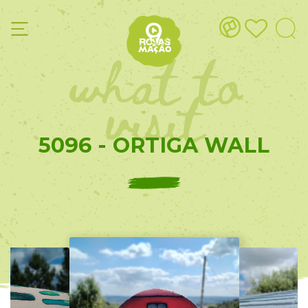
what to
visit
5096 - ORTIGA WALL