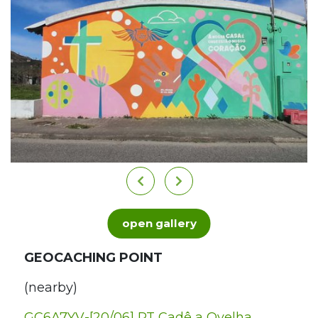
open gallery
GEOCACHING POINT
(nearby)
GC6A7YV-[20/06] PT Cadê a Ovelha