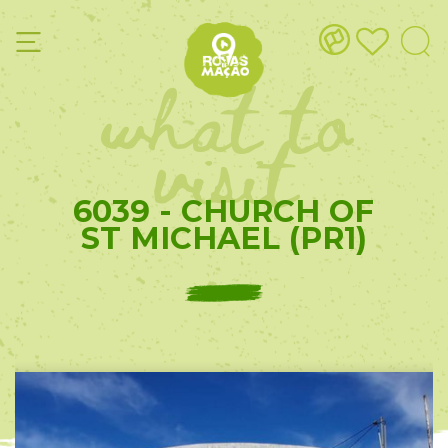
what to
visit
6039 - CHURCH OF
ST MICHAEL (PR1)