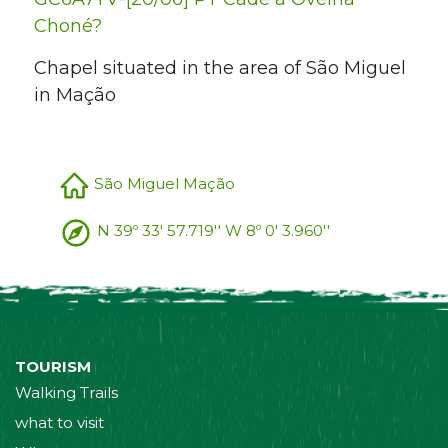
Choné?
Chapel situated in the area of São Miguel
in Mação
São Miguel Mação
N 39º 33' 57.719'' W 8º 0' 3.960''
TOURISM
Walking Trails
what to visit