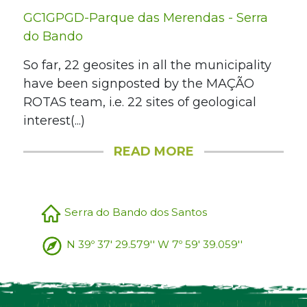
GC1GPGD-Parque das Merendas - Serra
do Bando
So far, 22 geosites in all the municipality
have been signposted by the MAÇÃO
ROTAS team, i.e. 22 sites of geological
interest(...)
READ MORE
Serra do Bando dos Santos
N 39º 37' 29.579'' W 7º 59' 39.059''