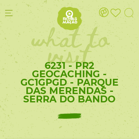
what to
visit
6231 - PR2
GEOCACHING -
GC1GPGD - PARQUE
DAS MERENDAS -
SERRA DO BANDO