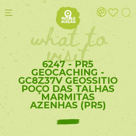
what to
visit
6247 - PR5
GEOCACHING -
GC8Z37V GEOSSITIO
POÇO DAS TALHAS
MARMITAS
AZENHAS (PR5)