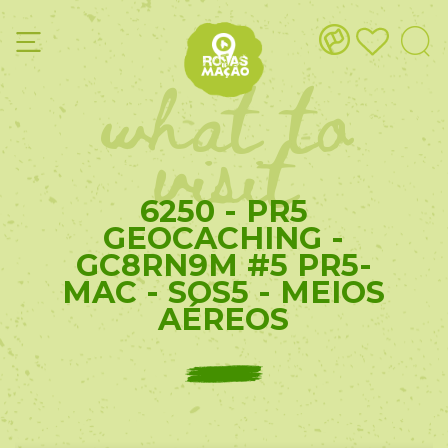
what to
visit
6250 - PR5
GEOCACHING -
GC8RN9M #5 PR5-
MAC - SOS5 - MEIOS
AÉREOS