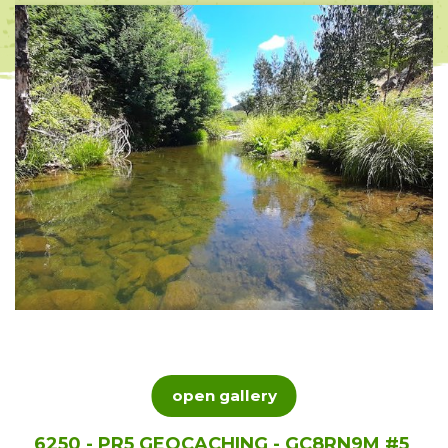
open gallery
6250 - PR5 GEOCACHING - GC8RN9M #5