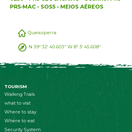
PR5-MAC - SOS5 - MEIOS AÉREOS
Queixoperra
N 39º 32' 40.603'' W 8º 3' 45.608''
TOURISM
Walking Trails
what to visit
Where to stay
Where to eat
Security System