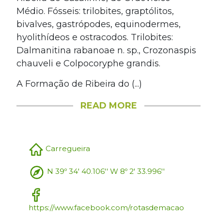
Médio. Fósseis: trilobites, graptólitos,
bivalves, gastrópodes, equinodermes,
hyolithídeos e ostracodos. Trilobites:
Dalmanitina rabanoae n. sp., Crozonaspis
chauveli e Colpocoryphe grandis.
A Formação de Ribeira do (...)
READ MORE
Carregueira
N 39º 34' 40.106'' W 8º 2' 33.996''
https://www.facebook.com/rotasdemacao